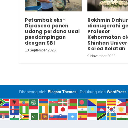
Petambak eks-
Rokhmin Dahur
Dipasena panen
dianugerahi ge
udang perdana usai
Profesor
pendampingan
Kehormatan ol
dengan SBI
Shinhan Univer
Korea Selatan
13 September 2025
9 November 2022
Dirancang oleh
| Didukung oleh
Elegant Themes
WordPress