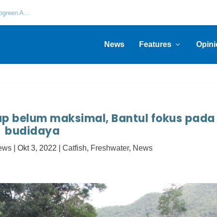
green A...
News
Features
Opini
ap belum maksimal, Bantul fokus pada
budidaya
News
|
Okt 3, 2022
|
Catfish
,
Freshwater
,
News