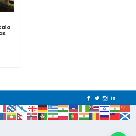
kala
tas
k