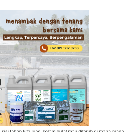
i sisi lahan kita luas, kolam bulat mau ditaruh di mana-mana