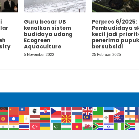
i
Guru besar UB
Perpres 6/2025:
lar
kenalkan sistem
Pembudidaya s
budidaya udang
kecil jadi priori
eh
Ecogreen
penerima pupu
sity
Aquaculture
bersubsidi
5 November 2022
25 Februari 2025