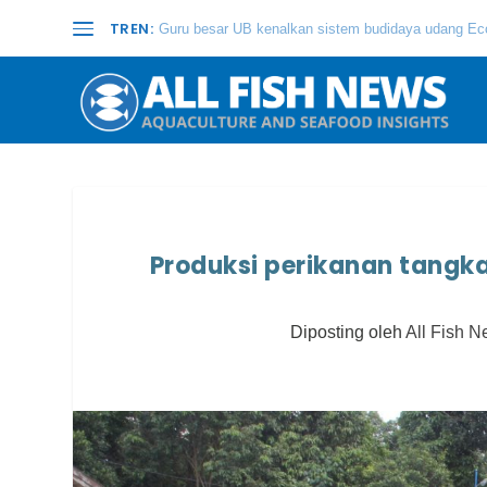
TREN:
Guru besar UB kenalkan sistem budidaya udang Eco
Produksi perikanan tangk
Diposting oleh
All Fish 