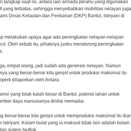
n tangkap saat ini, antara lain armada perahu yang digunakan
M yang terbatas, sehingga menyebabkan mobilitas nelayan jug
taris Dinas Kelautan dan Perikanan (DKP) Bantul, Istriyani di
 tetap melakukan upaya agar ada peningkatan nelayan-nelayan
il. Oleh sebab itu, pihaknya justru mendorong peningkatan
a.
iga, empat orang, jadi sudah ada generasi nelayan. Namun
nya yang benar-benar kita genjot untuk produksi maksimal itu
perti dilaporkan oleh Antara.
nsi yang tidak kalah besar di Bantul, potensi lahan untuk
umber daya manusianya dinilai memadai.
ng benar-benar kita genjot untuk memproduksi maksimal itu ika
r Istriyani. Kolam bulat yang ia maksud tidak lain adalah kolam
an sistem bioflok.