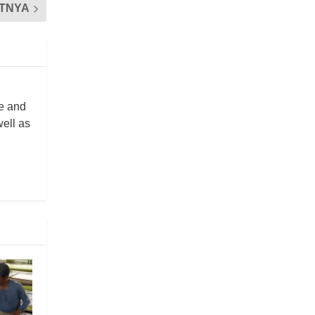
TNYA
re and
well as