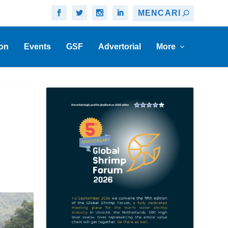
on
Events
GSF
Advertorial
More