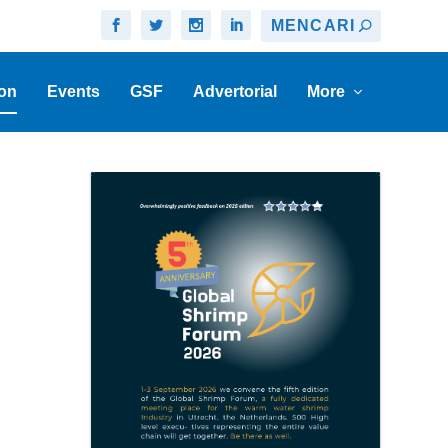
on
Events
GSF
Advertorial
More