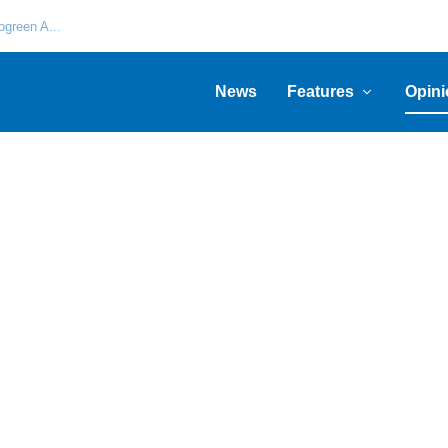
green A...
News
Features
Opini