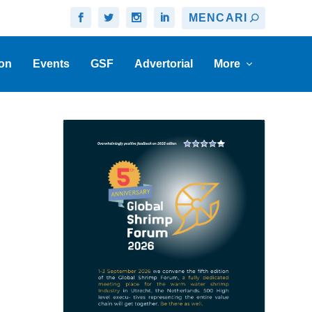
on
Events
GSF
Advertorial
More