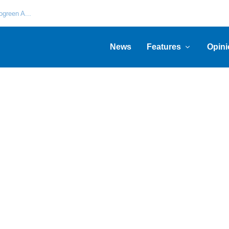
green A...
News
Features
Opini