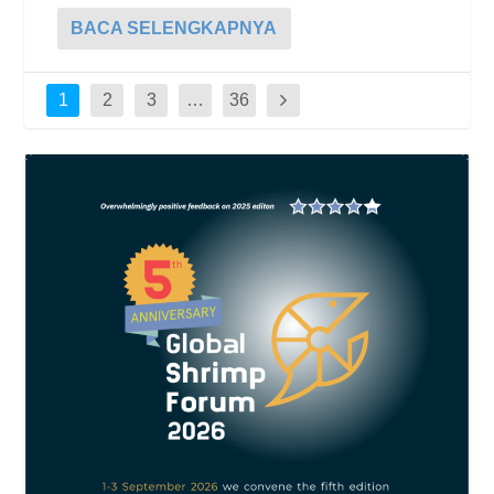
BACA SELENGKAPNYA
1
2
3
…
36