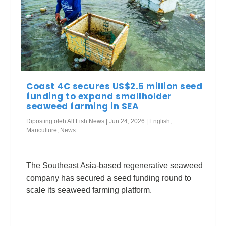
Coast 4C secures US$2.5 million seed
funding to expand smallholder
seaweed farming in SEA
Diposting oleh
All Fish News
|
Jun 24, 2026
|
English
,
Mariculture
,
News
The Southeast Asia-based regenerative seaweed
company has secured a seed funding round to
scale its seaweed farming platform.