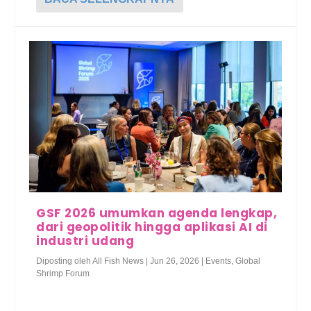
GSF 2026 umumkan agenda lengkap,
dari geopolitik hingga aplikasi AI di
industri udang
Diposting oleh
All Fish News
|
Jun 26, 2026
|
Events
,
Global
Shrimp Forum