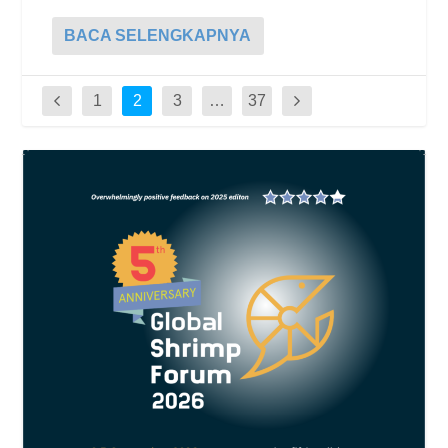
BACA SELENGKAPNYA
1
2
3
…
37