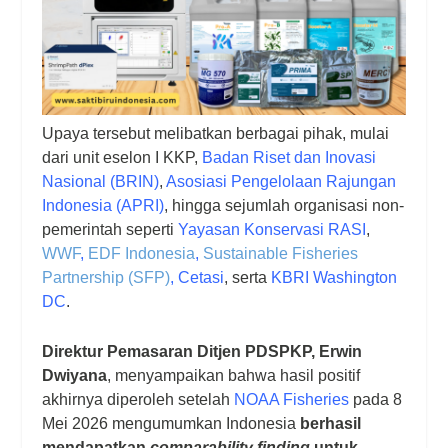
Upaya tersebut melibatkan berbagai pihak, mulai
dari unit eselon I KKP,
Badan Riset dan Inovasi
Nasional (BRIN)
,
Asosiasi Pengelolaan Rajungan
Indonesia (APRI)
, hingga sejumlah organisasi non-
pemerintah seperti
Yayasan Konservasi RASI
,
WWF
,
EDF Indonesia
,
Sustainable Fisheries
Partnership (SFP)
, Cetasi
, serta
KBRI Washington
DC
.
Direktur Pemasaran Ditjen PDSPKP, Erwin
Dwiyana
, menyampaikan bahwa hasil positif
akhirnya diperoleh setelah
NOAA Fisheries
pada 8
Mei 2026 mengumumkan Indonesia
berhasil
mendapatkan
comparability finding
untuk