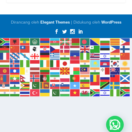
Dirancang oleh
| Didukung oleh
Elegant Themes
WordPress