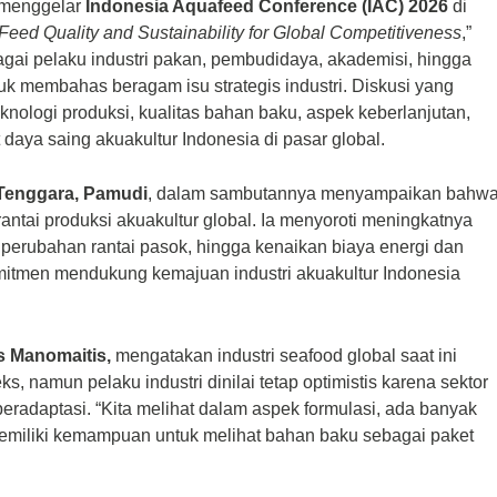
menggelar
Indonesia Aquafeed Conference (IAC) 2026
di
Feed Quality and Sustainability for Global Competitiveness
,”
gai pelaku industri pakan, pembudidaya, akademisi, hingga
k membahas beragam isu strategis industri. Diskusi yang
knologi produksi, kualitas bahan baku, aspek keberlanjutan,
daya saing akuakultur Indonesia di pasar global.
Tenggara, Pamudi
, dalam sambutannya menyampaikan bahw
rantai produksi akuakultur global. Ia menyoroti meningkatnya
ik, perubahan rantai pasok, hingga kenaikan biaya energi dan
tmen mendukung kemajuan industri akuakultur Indonesia
s Manomaitis,
mengatakan industri seafood global saat ini
 namun pelaku industri dinilai tetap optimistis karena sektor
m beradaptasi. “Kita melihat dalam aspek formulasi, ada banyak
memiliki kemampuan untuk melihat bahan baku sebagai paket