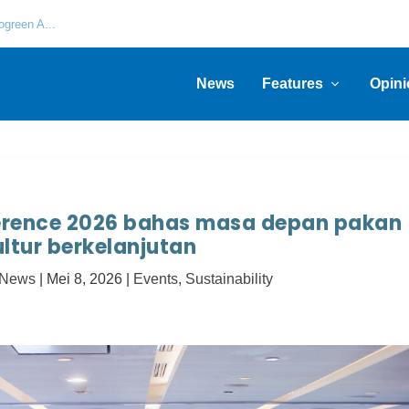
green A...
News
Features
Opini
erence 2026 bahas masa depan pakan
ltur berkelanjutan
h News
|
Mei 8, 2026
|
Events
,
Sustainability