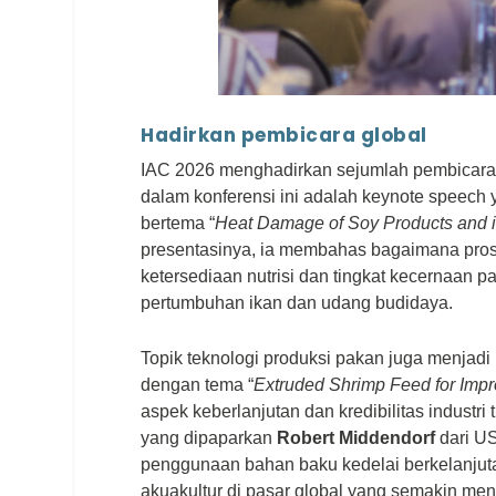
Hadirkan pembicara global
IAC 2026 menghadirkan sejumlah pembicara ahl
dalam konferensi ini adalah
keynote speech
y
bertema “
Heat Damage of Soy Products and its
presentasinya, ia membahas bagaimana pro
ketersediaan nutrisi dan tingkat kecernaan 
pertumbuhan ikan dan udang budidaya.
Topik teknologi produksi pakan juga menjadi
dengan tema “
Extruded Shrimp Feed for Improv
aspek keberlanjutan dan kredibilitas industri 
yang dipaparkan
Robert Middendorf
dari US
penggunaan bahan baku kedelai berkelanjuta
akuakultur di pasar global yang semakin men