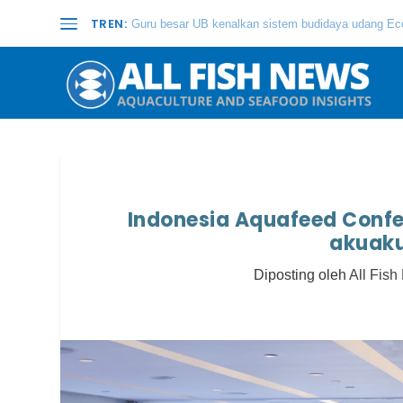
TREN:
Guru besar UB kenalkan sistem budidaya udang Eco
Indonesia Aquafeed Conf
akuaku
Diposting oleh
All Fis