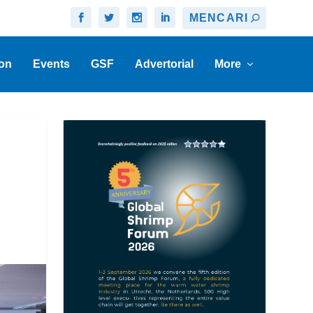
on
Events
GSF
Advertorial
More