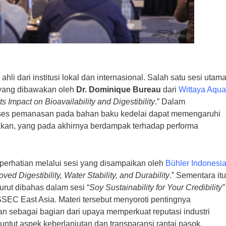
i dari institusi lokal dan internasional. Salah satu sesi utam
ang dibawakan oleh
Dr. Dominique Bureau
dari
Wittaya Aqu
 Impact on Bioavailability and Digestibility
.” Dalam
ses pemanasan pada bahan baku kedelai dapat memengaruhi
pakan, yang pada akhirnya berdampak terhadap performa
 perhatian melalui sesi yang disampaikan oleh
Bühler Indonesi
ed Digestibility, Water Stability, and Durability
.”
Sementara itu
turut dibahas dalam sesi “
Soy Sustainability for Your Credibility”
SEC East Asia. Materi tersebut menyoroti pentingnya
n sebagai bagian dari upaya memperkuat reputasi industri
untut aspek keberlanjutan dan transparansi rantai pasok.