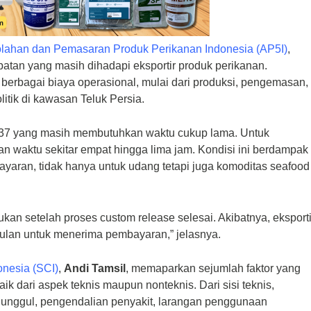
lahan dan Pemasaran Produk Perikanan Indonesia (AP5I)
,
tan yang masih dihadapi eksportir produk perikanan.
berbagai biaya operasional, mulai dari produksi, pengemasan,
litik di kawasan Teluk Persia.
m-137 yang masih membutuhkan waktu cukup lama. Untuk
an waktu sekitar empat hingga lima jam. Kondisi ini berdampak
yaran, tidak hanya untuk udang tetapi juga komoditas seafood
kan setelah proses custom release selesai. Akibatnya, eksporti
ulan untuk menerima pembayaran,” jelasnya.
onesia (SCI)
,
Andi Tamsil
, memaparkan sejumlah faktor yang
k dari aspek teknis maupun nonteknis. Dari sisi teknis,
k unggul, pengendalian penyakit, larangan penggunaan