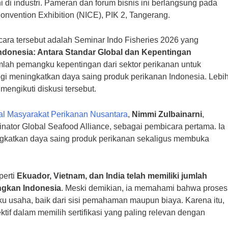
 di industri. Pameran dan forum bisnis ini berlangsung pada
onvention Exhibition (NICE), PIK 2, Tangerang.
ara tersebut adalah Seminar Indo Fisheries 2026 yang
ndonesia: Antara Standar Global dan Kepentingan
lah pemangku kepentingan dari sektor perikanan untuk
egi meningkatkan daya saing produk perikanan Indonesia. Lebi
 mengikuti diskusi tersebut.
ral Masyarakat Perikanan Nusantara
,
Nimmi Zulbainarni
,
nator Global Seafood Alliance, sebagai pembicara pertama. Ia
ingkatkan daya saing produk perikanan sekaligus membuka
perti
Ekuador, Vietnam, dan India telah memiliki jumlah
ingkan Indonesia
. Meski demikian, ia memahami bahwa proses
aku usaha, baik dari sisi pemahaman maupun biaya. Karena itu,
tif dalam memilih sertifikasi yang paling relevan dengan