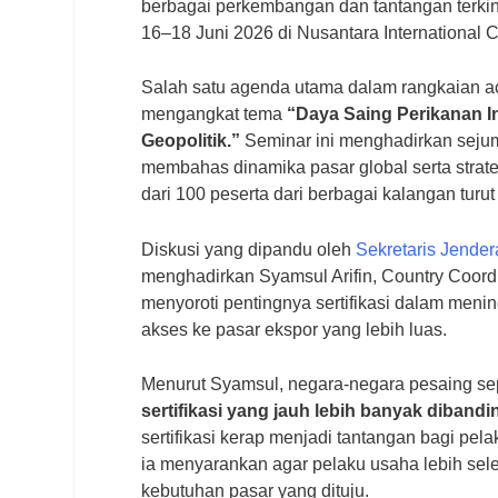
berbagai perkembangan dan tantangan terkini
16–18 Juni 2026 di Nusantara International C
Salah satu agenda utama dalam rangkaian ac
mengangkat tema
“Daya Saing Perikanan I
Geopolitik.”
Seminar ini menghadirkan sejum
membahas dinamika pasar global serta strat
dari 100 peserta dari berbagai kalangan turut
Diskusi yang dipandu oleh
Sekretaris Jende
menghadirkan Syamsul Arifin, Country Coordi
menyoroti pentingnya sertifikasi dalam men
akses ke pasar ekspor yang lebih luas.
Menurut Syamsul, negara-negara pesaing se
sertifikasi yang jauh lebih banyak diband
sertifikasi kerap menjadi tantangan bagi pel
ia menyarankan agar pelaku usaha lebih selek
kebutuhan pasar yang dituju.