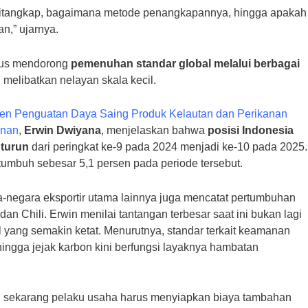
n ditangkap, bagaimana metode penangkapannya, hingga apakah
n,” ujarnya.
erus mendorong
pemenuhan standar global melalui berbagai
g melibatkan nelayan skala kecil.
jen Penguatan Daya Saing Produk Kelautan dan Perikanan
anan
,
Erwin Dwiyana
, menjelaskan bahwa
posisi Indonesia
 turun
dari peringkat ke-9 pada 2024 menjadi ke-10 pada 2025.
 tumbuh sebesar 5,1 persen pada periode tersebut.
ra-negara eksportir utama lainnya juga mencatat pertumbuhan
dan Chili. Erwin menilai tantangan terbesar saat ini bukan lagi
al yang semakin ketat. Menurutnya, standar terkait keamanan
 hingga jejak karbon kini berfungsi layaknya hambatan
or, sekarang pelaku usaha harus menyiapkan biaya tambahan