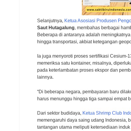
Selanjutnya,
Ketua Asosiasi Produsen Pengo
Saut Hutagalung
, membahas berbagai hamba
Beberapa di antaranya adalah meningkatnya 
hingga transportasi, akbiat ketegangan geopo
Ia juga menyoroti proses sertifikasi Cesiu
memeriksa satu kontainer, misalnya, diperluk
pada keterlambatan proses ekspor dan pemba
lainnya.
“Di beberapa negara, pembayaran baru dilaku
harus menunggu hingga tiga sampai empat b
Dari sektor budidaya,
Ketua Shrimp Club Ind
memengaruhi daya saing udang Indonesia, bai
tantangan utama meliputi ketersediaan indu