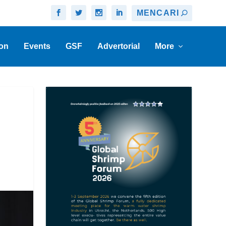
on
Events
GSF
Advertorial
More