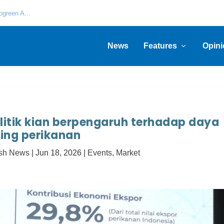
green A...
News
Features
Opini
litik kian berpengaruh terhadap daya
ing perikanan
ish News
|
Jun 18, 2026
|
Events
,
Market