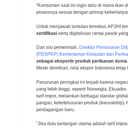
“Konsumen saat ini ingin tahu di mana ika
prosesnya sesuai dengan prinsip keberlanjuta
Untuk menjawab tuntutan tersebut, AP2HI t
sertifikasi
serta digitalisasi rantai pasok yan
Dari sisi pemerintah,
Direktur Pemasaran Dit
(PDSPKP) Kementerian Kelautan dan Perik
sebagai eksportir produk perikanan dunia
Meski demikian, nilai ekspor Indonesia tetap
Penurunan peringkat ini terjadi karena nega
yang lebih tinggi, seperti Norwegia, Ekuador, 
tarif impor, melainkan berbagai standar glob
pangan, ketertelusuran produk (
traceability
),
perdagangan baru.
“Jika dulu tantangan utama adalah tarif imp