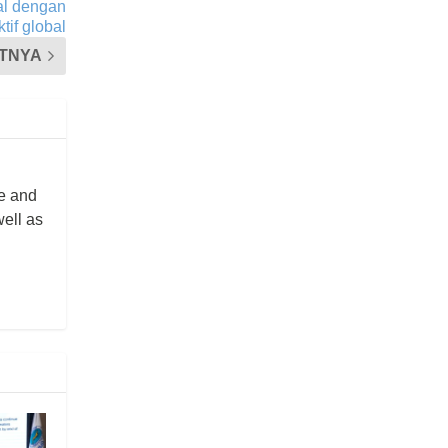
al dengan
tif global
TNYA
re and
well as