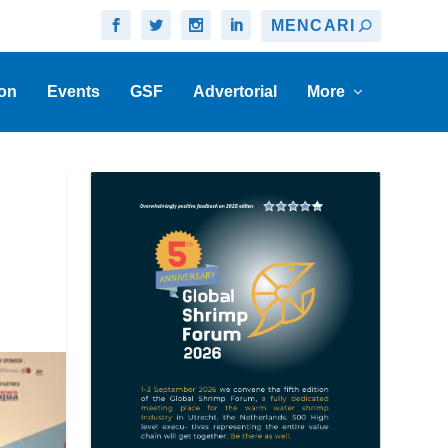
on
Events
GSF
Advertorial
More