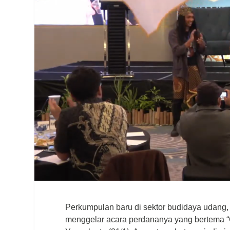
Perkumpulan baru di sektor budidaya udang
menggelar acara perdananya yang bertema “O