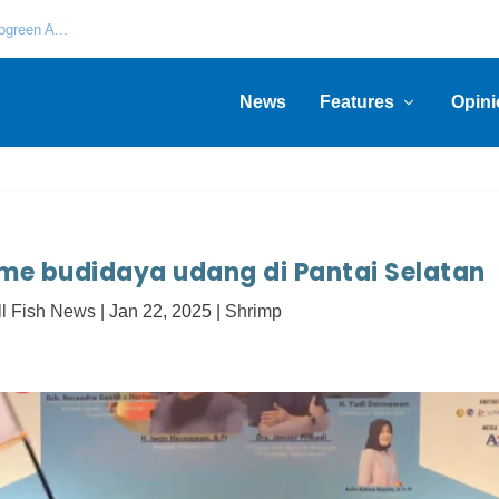
green A...
News
Features
Opini
me budidaya udang di Pantai Selatan
ll Fish News
|
Jan 22, 2025
|
Shrimp