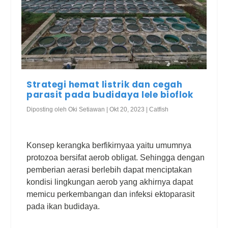
Strategi hemat listrik dan cegah
parasit pada budidaya lele bioflok
Diposting oleh
Oki Setiawan
|
Okt 20, 2023
|
Catfish
Konsep kerangka berfikirnyaa yaitu umumnya
protozoa bersifat aerob obligat. Sehingga dengan
pemberian aerasi berlebih dapat menciptakan
kondisi lingkungan aerob yang akhirnya dapat
memicu perkembangan dan infeksi ektoparasit
pada ikan budidaya.