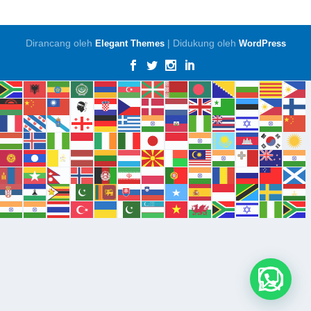
Dirancang oleh
| Didukung oleh
Elegant Themes
WordPress