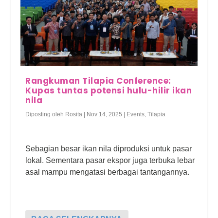
Rangkuman Tilapia Conference:
Kupas tuntas potensi hulu-hilir ikan
nila
Diposting oleh
Rosita
|
Nov 14, 2025
|
Events
,
Tilapia
Sebagian besar ikan nila diproduksi untuk pasar
lokal. Sementara pasar ekspor juga terbuka lebar
asal mampu mengatasi berbagai tantangannya.