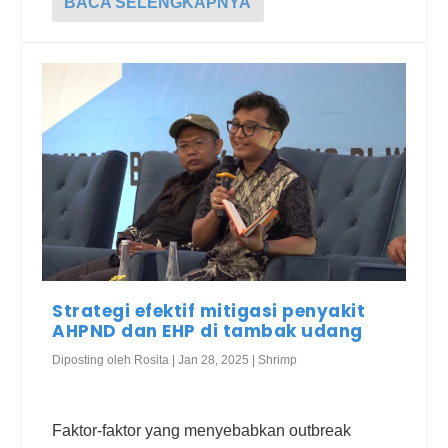
BACA SELENGKAPNYA
Strategi efektif mitigasi penyakit
AHPND dan EHP di tambak udang
Diposting oleh
Rosita
|
Jan 28, 2025
|
Shrimp
Faktor-faktor yang menyebabkan outbreak