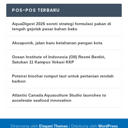
POS-POS TERBARU
AquaDigest 2026 soroti strategi formulasi pakan di
tengah gejolak pasar bahan baku
Akuaponik, jalan baru ketahanan pangan kota
Ocean Institute of Indonesia (OII) Resmi Berdiri,
Satukan 11 Kampus Vokasi KKP
Potensi biochar rumput laut untuk pertanian rendah
karbon
Atlantic Canada Aquaculture Studio launches to
accelerate seafood innovation
Dirancang oleh
| Didukung oleh
Elegant Themes
WordPress