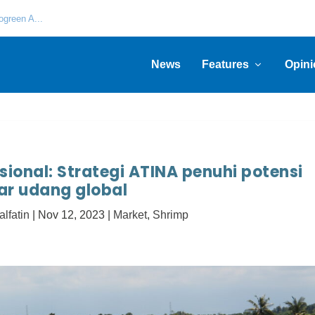
green A...
News
Features
Opini
sional: Strategi ATINA penuhi potensi
ar udang global
alfatin
|
Nov 12, 2023
|
Market
,
Shrimp