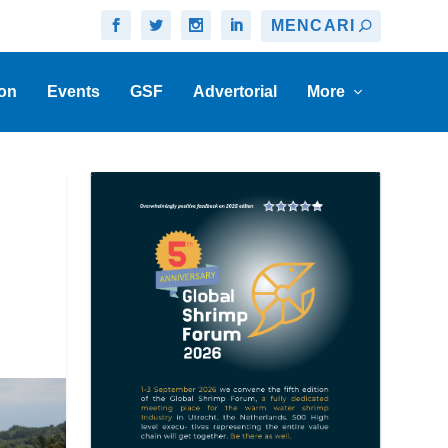
on
Events
GSF
Advertorial
More