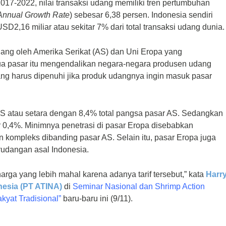
2017-2022, nilai transaksi udang memiliki tren pertumbuhan
nnual Growth Rate
) sebesar 6,38 persen. Indonesia sendiri
D2,16 miliar atau sekitar 7% dari total transaksi udang dunia
egang oleh Amerika Serikat (AS) dan Uni Eropa yang
ua pasar itu mengendalikan negara-negara produsen udang
 yang harus dipenuhi jika produk udangnya ingin masuk pasar
S atau setara dengan 8,4% total pangsa pasar AS. Sedangkan
r 0,4%. Minimnya penetrasi di pasar Eropa disebabkan
dan kompleks dibanding pasar AS. Selain itu, pasar Eropa juga
rudangan asal Indonesia.
harga yang lebih mahal karena adanya tarif tersebut,” kata
Harr
onesia (PT ATINA)
di
Seminar Nasional dan Shrimp Action
kyat Tradisional”
baru-baru ini (9/11).