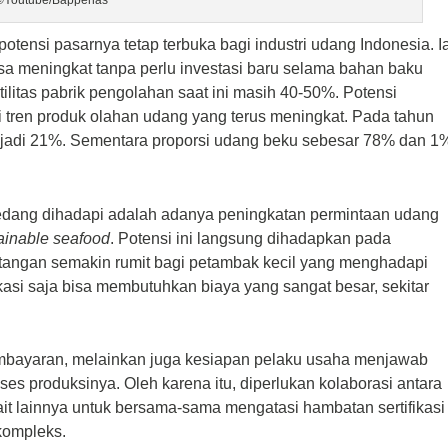
©Youtube/Bappenas
ensi pasarnya tetap terbuka bagi industri udang Indonesia. I
sa meningkat tanpa perlu investasi baru selama bahan baku
ilitas pabrik pengolahan saat ini masih 40-50%. Potensi
ri tren produk olahan udang yang terus meningkat. Pada tahun
njadi 21%. Sementara proporsi udang beku sebesar 78% dan 1
sedang dihadapi adalah adanya peningkatan permintaan udang
ainable seafood
. Potensi ini langsung dihadapkan pada
antangan semakin rumit bagi petambak kecil yang menghadapi
ifikasi saja bisa membutuhkan biaya yang sangat besar, sekitar
pembayaran, melainkan juga kesiapan pelaku usaha menjawab
ses produksinya. Oleh karena itu, diperlukan kolaborasi antara
ait lainnya untuk bersama-sama mengatasi hambatan sertifikasi
kompleks.