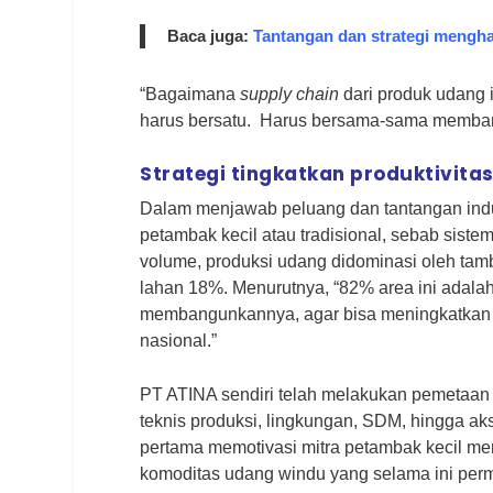
Baca juga:
Tantangan dan strategi mengh
“Bagaimana
supply chain
dari produk udang i
harus bersatu. Harus bersama-sama membang
Strategi tingkatkan produktivita
Dalam menjawab peluang dan tantangan indus
petambak kecil atau tradisional, sebab sist
volume, produksi udang didominasi oleh tam
lahan 18%. Menurutnya, “82% area ini adalah
membangunkannya, agar bisa meningkatkan 
nasional.”
PT ATINA sendiri telah melakukan pemetaan 
teknis produksi, lingkungan, SDM, hingga ak
pertama memotivasi mitra petambak kecil me
komoditas udang windu yang selama ini perm