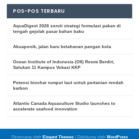
POS-POS TERBARU
AquaDigest 2026 soroti strategi formulasi pakan di
tengah gejolak pasar bahan baku
Akuaponik, jalan baru ketahanan pangan kota
Ocean Institute of Indonesia (OII) Resmi Berdiri,
Satukan 11 Kampus Vokasi KKP
Potensi biochar rumput laut untuk pertanian rendah
karbon
Atlantic Canada Aquaculture Studio launches to
accelerate seafood innovation
Dirancang oleh
| Didukung oleh
Elegant Themes
WordPress