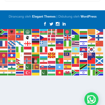
Dirancang oleh
| Didukung oleh
Elegant Themes
WordPress