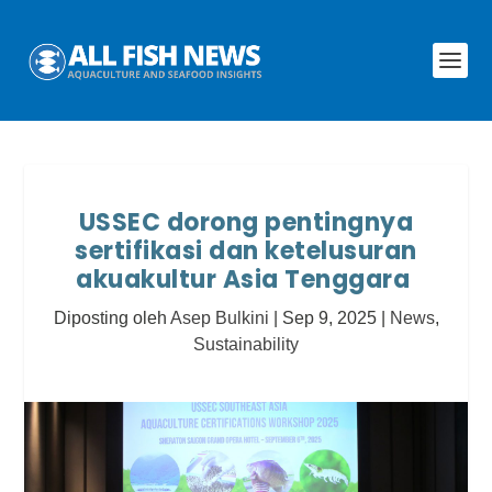
USSEC dorong pentingnya
sertifikasi dan ketelusuran
akuakultur Asia Tenggara
Diposting oleh
Asep Bulkini
|
Sep 9, 2025
|
News
,
Sustainability