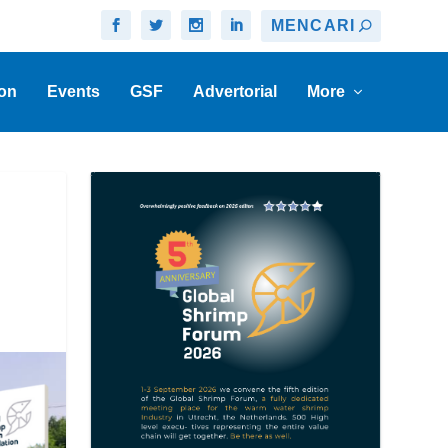
on
Events
GSF
Advertorial
More