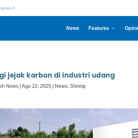
green A...
News
Features
Opini
i jejak karbon di industri udang
ish News
|
Agu 22, 2025
|
News
,
Shrimp