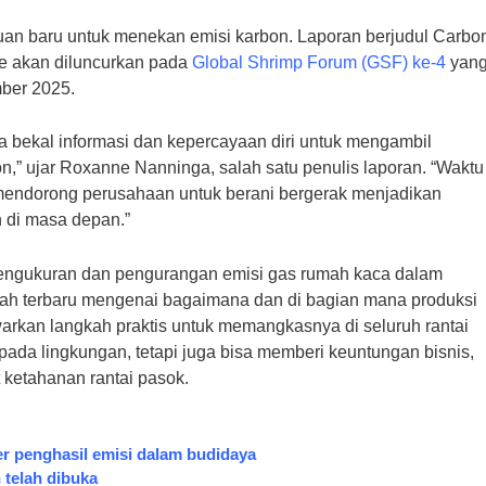
duan baru untuk menekan emisi karbon. Laporan berjudul
Carbo
e
akan diluncurkan pada
Global Shrimp Forum
(GSF) ke-4
yan
mber 2025.
ya bekal informasi dan kepercayaan diri untuk mengambil
,” ujar Roxanne Nanninga, salah satu penulis laporan. “Waktu
a mendorong perusahaan untuk berani bergerak menjadikan
 di masa depan.”
engukuran dan pengurangan emisi gas rumah kaca dalam
iah terbaru mengenai bagaimana dan di bagian mana produksi
rkan langkah praktis untuk memangkasnya di seluruh rantai
ada lingkungan, tetapi juga bisa memberi keuntungan bisnis,
 ketahanan rantai pasok.
r penghasil emisi dalam budidaya
 telah dibuka