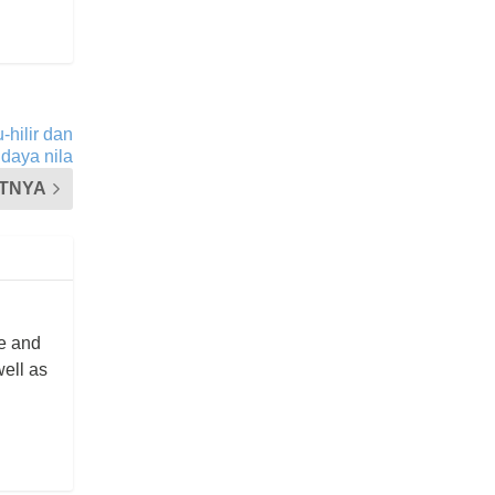
-hilir dan
idaya nila
TNYA
re and
well as