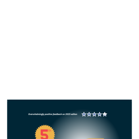
Indonesia promosikan potensi rumput
laut di konferensi kelautan dunia
(UNOC)
oleh
Asep Bulkini
|
Jun 16, 2025
|
Mariculture
,
News
|
0
Data dari Future Market Insights memproyeksikan
bahwa nilai pasar rumput laut global akan
mencapai USD 9,4 miliar pada 2025 dan
meningkat menjadi USD 23,9 miliar pada 2035.
BACA SELENGKAPNYA