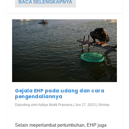
BACA SELENGKAPNYA
Gejala EHP pada udang dan cara
pengendaliannya
Diposting oleh
Aditya Mukti Pramana
|
Jun 27, 2023
|
Shrimp
Selain meperlambat pertumbuhan, EHP juga