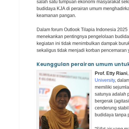
salah satu tumpuan ekonomi masyarakat sekita
budidaya KJA di perairan umum menghadirkan
keamanan pangan.
Dalam forum
Outlook Tilapia Indonesia 2025
menekankan pentingnya pengelolaan budidaya
kegiatan ini tidak menimbulkan dampak buru
sekaligus tidak menjadi korban pencemaran y
Keunggulan perairan umum untu
Prof. Etty Riani
University
, dala
memiliki sejuml
satunya adalah p
bergerak (agitas
cenderung stabil
budidaya tanpa p
“Sifat air yang 