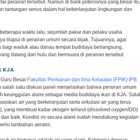
r perairan tersebut. Namun di balik potensinya yang besar itu
 tantangan serius dalam hal keberlanjutan lingkungan dan
beberapa waktu lalu, sejumlah pakar dan pelaku usaha
 tilapia di perairan umum secara bijak. Tujuannya, agar
k bagi waduk atau danau tempat budidaya berlangsung,
ang datang dari hulu dan bermuara di perairan tersebut.
k KJA
, Guru Besar
Fakultas Perikanan dan Ilmu Kelautan (FPIK) IPB
m salah satu diskusi panel menjelaskan bahwa perairan umum
ah keunggulan alami sebagai media budidaya ikan di KJA. Sala
asokan air yang berkelanjutan serta sirkulasi air yang terus
i), yang membuat kadar oksigen terlarut (
dissolved oxygen
/DO)
 dan baik. Kondisi ini secara alami sudah mendukung kegiatan
erlu tambahan aerator.
masuk ini tentunya adalah air yang alami. Sehingga dengan