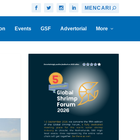
on
Events
GSF
Advertorial
More