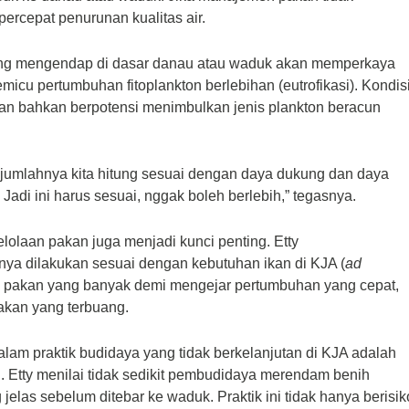
ercepat penurunan kualitas air.
 yang mengendap di dasar danau atau waduk akan memperkaya
memicu pertumbuhan fitoplankton berlebihan (
eutrofikasi
). Kondis
dan bahkan berpotensi menimbulkan jenis plankton beracun
umlahnya kita hitung sesuai dengan daya dukung dan daya
Jadi ini harus sesuai, nggak boleh berlebih,” tegasnya.
elolaan pakan juga menjadi kunci penting. Etty
a dilakukan sesuai dengan kebutuhan ikan di KJA (
ad
n pakan yang banyak demi mengejar pertumbuhan yang cepat,
pakan yang terbuang.
dalam praktik budidaya yang tidak berkelanjutan di KJA adalah
. Etty menilai tidak sedikit pembudidaya merendam benih
jelas sebelum ditebar ke waduk. Praktik ini tidak hanya berisik