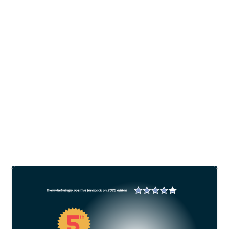
Japfa siap dukung ketahanan pangan
dan ekonomi berkelanjutan Indonesia
oleh
All Fish News
|
Des 6, 2024
|
News
,
Sustainability
|
0
Transformasi pangan tidak hanya menjadi
tanggung jawab pemerintah, tetapi juga
membutuhkan partisipasi aktif dari seluruh
pemangku kepentingan, mulai dari sektor swasta
hingga masyarakat.
BACA SELENGKAPNYA