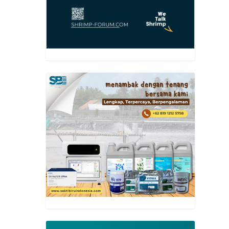
lahan
masuk