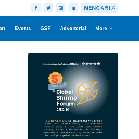
on
Events
GSF
Advertorial
More