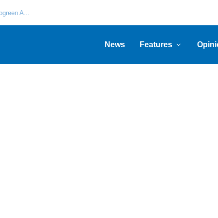
green A...
News
Features
Opini