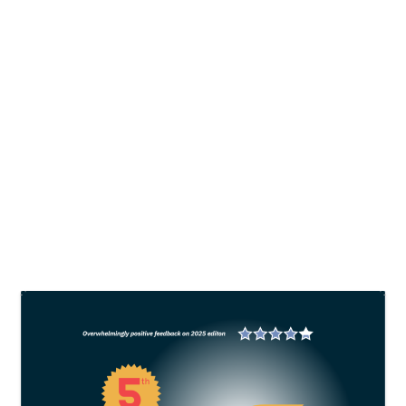
Shrimp Outlook 2025: Strategi hadapi
tantangan dan tingkatkan daya saing
udang Indonesia
oleh
All Fish News
|
Feb 28, 2025
|
Shrimp
|
0
Shrimp Outlook 2025 menyoroti strategi
peningkatan daya saing industri udang Indonesia
melalui inovasi, biosekuriti, keberlanjutan, dan
diversifikasi pasar ekspor.
BACA SELENGKAPNYA