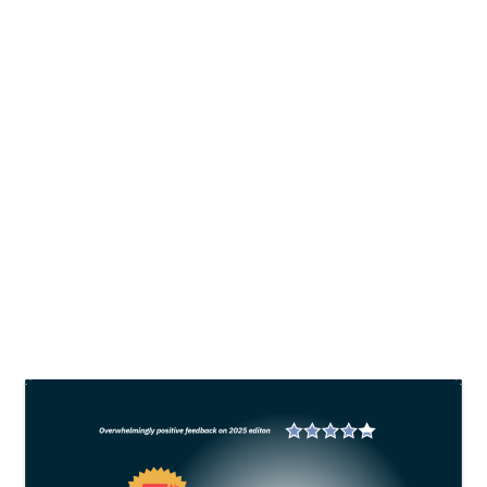
Cegah AHPND dengan menekan
dominasi plankton
oleh
Asep Bulkini
|
Jul 8, 2024
|
Shrimp
|
0
Berkaitan dengan strategi tersebut, ia
menyodorkan konsep budidaya bernama “less
algae culture system”, yang sedang ia gagas
bersama tim CP Prima. Sistem ini pada intinya
berupaya menjaga densitas plankton secara stabil
pada kisaran 500-600 ribu sel/ml.
BACA SELENGKAPNYA