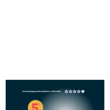
Japfa siap dukung ketahanan pangan
dan ekonomi berkelanjutan Indonesia
oleh
All Fish News
|
Des 6, 2024
|
News
,
Sustainability
|
0
Transformasi pangan tidak hanya menjadi
tanggung jawab pemerintah, tetapi juga
membutuhkan partisipasi aktif dari seluruh
pemangku kepentingan, mulai dari sektor swasta
hingga masyarakat.
BACA SELENGKAPNYA