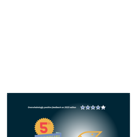
Seafood Expo Global ke-31 siap
digelar, diikuti lebih dari 79 negara
oleh
All Fish News
|
Mar 18, 2025
|
Events
,
News
|
0
Hingga saat ini, area pameran yang terjual sudah
mencapai 50.918 meter persegi –dan diprediksi
akan terus bertambah.
BACA SELENGKAPNYA