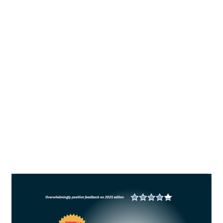
Tilapia: Protein untuk ketahanan
pangan dan transformasi blue food
oleh
All Fish News
|
Nov 29, 2024
|
Tilapia
|
0
Ikan tilapia menjadi ikan yang paling banyak
dibudidayakan di dunia setelah ikan mas. Tidak
hanya kaya akan omega dan nutrisi penting
lainnya, tetapi juga memberikan kontribusi besar
pada pemenuhan gizi masyarakat dan peningkatan
devisa negara
BACA SELENGKAPNYA