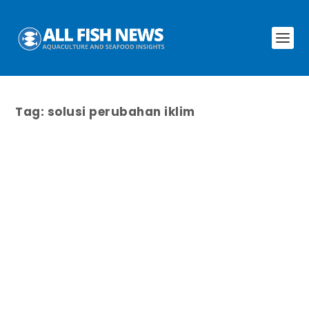
Tag:
solusi perubahan iklim
Indonesia tekankan pentingnya
karbon biru sebagai solusi perubahan
iklim di COP28
oleh
All Fish News
|
Des 15, 2023
|
News
|
0
Indonesia memiliki 3,3 juta hektar hutan bakau dan
1,8 juta hektar padang lamun yang berpotensi
sebagai karbon biru.
BACA SELENGKAPNYA