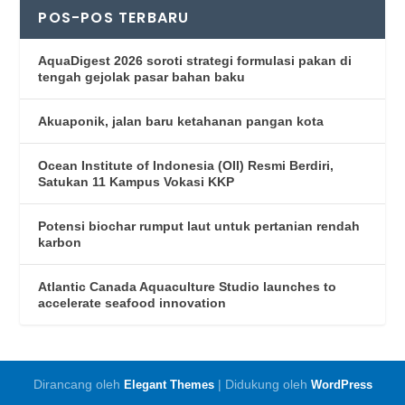
POS-POS TERBARU
AquaDigest 2026 soroti strategi formulasi pakan di
tengah gejolak pasar bahan baku
Akuaponik, jalan baru ketahanan pangan kota
Ocean Institute of Indonesia (OII) Resmi Berdiri,
Satukan 11 Kampus Vokasi KKP
Potensi biochar rumput laut untuk pertanian rendah
karbon
Atlantic Canada Aquaculture Studio launches to
accelerate seafood innovation
Dirancang oleh
| Didukung oleh
Elegant Themes
WordPress