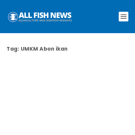
Tag:
UMKM Abon ikan
Abon ikan Wadimah: Inovasi tiada
henti UMKM produk perikanan
oleh
Nur Aziezah Hapsari
|
Sep 14, 2023
|
Market
|
0
Jika dibandingkan dengan abon sapi dan ayam,
tekstur abon ikan cenderung lebih lembut, terutama
abon patin. Hal ini karena struktur jaringan otot
pada daging ikan cenderung lebih pendek dan
lebih longgar dibandingkan daging hewan darat
yang berstruktur, lebih terorganisir, rapat, dan
panjang.