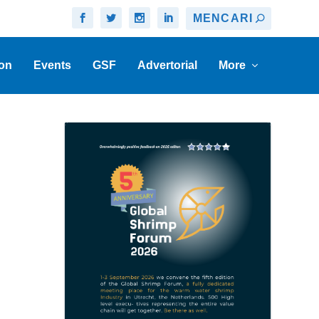
on
Events
GSF
Advertorial
More