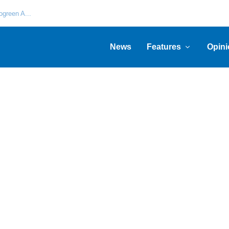
green A...
News
Features
Opini