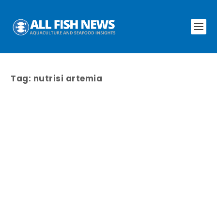
Tag:
nutrisi artemia
Strategi hatchery hadapi tantangan
penyakit udang
oleh
Asep Bulkini
|
Mar 21, 2024
|
Shrimp
|
0
Untuk memastikan bahwa benur yang
didistribusikan ke petambak adalah sehat dan
bebas dari penyakit, ketiga narasumber sepakat
bahwa pengecekan menggunakan metode RT-
PCR menjadi kunci. Fivi, misalnya, memastikan
keamanan benur dengan mengecek sembilan jenis
penyakit yang umum di tambak.