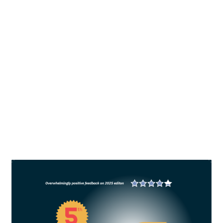
Jejak karbon akuakultur (Part 1):
Sumber-sumber penghasil emisi
dalam budidaya
oleh
Asep Bulkini
|
Jul 24, 2024
|
Mariculture
,
Sustainability
|
0
Sektor akuakultur secara global menyumbang
emisi sebesar 245 MtCO2eq (147 MtCO2eq untuk
marikultur) pada tahun 2017. Nilai tersebut hanya
berkontribusi 0,49% saja dari total emisi karbon
BACA SELENGKAPNYA