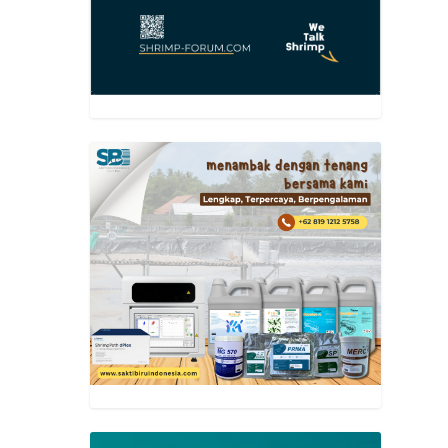
lain
ndiri,