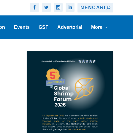
on
Events
GSF
Advertorial
More