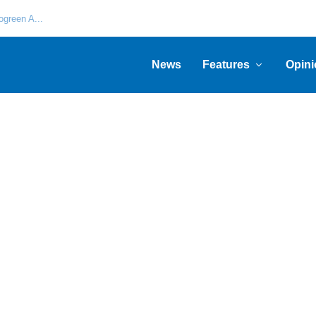
green A...
News
Features
Opini