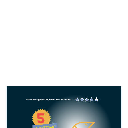
Perdagangan karbon di sektor
kelautan ditargetkan mulai tahun ini
oleh
All Fish News
|
Feb 6, 2025
|
News
,
Sustainability
|
0
Indonesia memiliki potensi karbon biru yang
sangat besar, tidak hanya untuk menyerap emisi
karbon penyebab perubahan iklim, tetapi juga
untuk menciptakan nilai ekonomi yang signifika
BACA SELENGKAPNYA