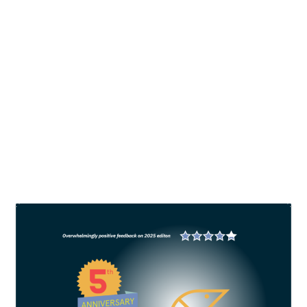
H2 Global Shrimp Forum 2024: Menuju
industri yang presisi dan
bertanggung jawab
oleh
All Fish News
|
Sep 5, 2024
|
Global Shrimp Forum
|
0
Topik diskusi pada hari kedua mengerucut pada
bagaimana mentransformasi industri udang
sebagai seni menjadi berbasis sains yang presisi.
BACA SELENGKAPNYA