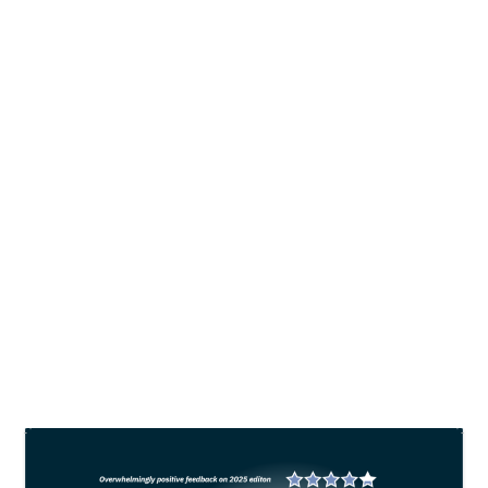
Revitalisasi tambak tradisional:
Strategi ATINA penuhi potensi pasar
udang global
oleh
Firyalfatin
|
Nov 12, 2023
|
Market
,
Shrimp
|
0
Dalam menjawab peluang dan tantangan industri
udang nasional, Harry menyoroti besarnya potensi
petambak kecil atau tradisional, sebab sistem ini
menguasai 82% lahan produksi udang. Sementara
secara volume, produksi udang didominasi oleh
tambak-tambak semi-intensif dan intensif yang
hanya menguasai lahan 18%.
BACA SELENGKAPNYA