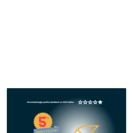
Pangan biru Indonesia: Menguatkan
pasar global, mendukung
swasembada
oleh
All Fish News
|
Des 10, 2024
|
News
|
0
Produk perikanan Indonesia kini telah menembus
pasar di 133 negara, dengan nilai ekspor
mencapai USD 5,6 miliar pada tahun 2023.
BACA SELENGKAPNYA