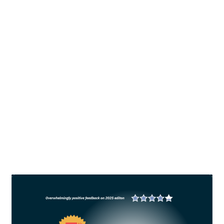
Cegah AHPND dengan menekan
dominasi plankton
oleh
Asep Bulkini
|
Jul 8, 2024
|
Shrimp
|
0
Berkaitan dengan strategi tersebut, ia
menyodorkan konsep budidaya bernama “less
algae culture system”, yang sedang ia gagas
bersama tim CP Prima. Sistem ini pada intinya
berupaya menjaga densitas plankton secara stabil
pada kisaran 500-600 ribu sel/ml.
BACA SELENGKAPNYA