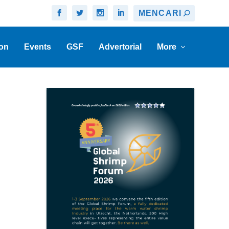
on
Events
GSF
Advertorial
More