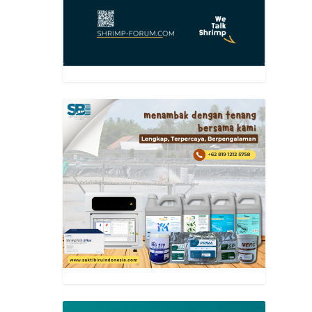
il
ng