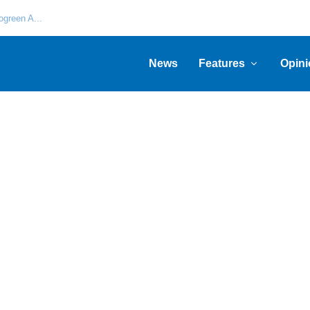
green A...
News
Features
Opini