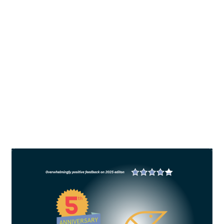
Aplikasi probiotik untuk menekan
Vibrio dalam budidaya udang
vaname
oleh
Aditya Mukti Pramana
|
Mei 24, 2023
|
Shrimp
|
0
Bakteri probiotik multistrain dapat menekan
dominasi Vibrio di tambak. Total bakteri Vibrio
sebaiknya tidak lebih dari 5 persennya TBC.
BACA SELENGKAPNYA