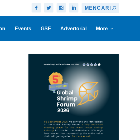
on
Events
GSF
Advertorial
More