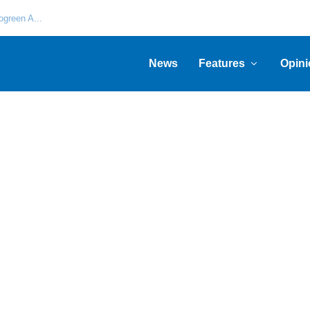
green A...
News
Features
Opini