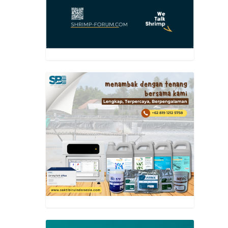
a
ainer