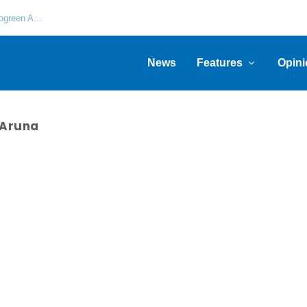
green A...
News
Features
Opini
 Aruna