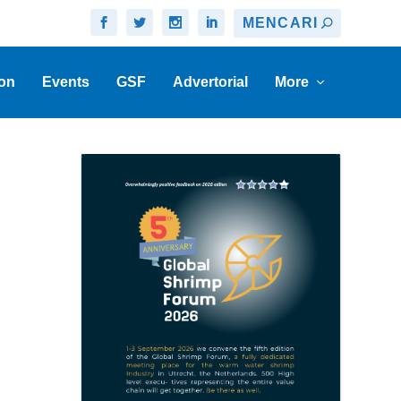
on
Events
GSF
Advertorial
More