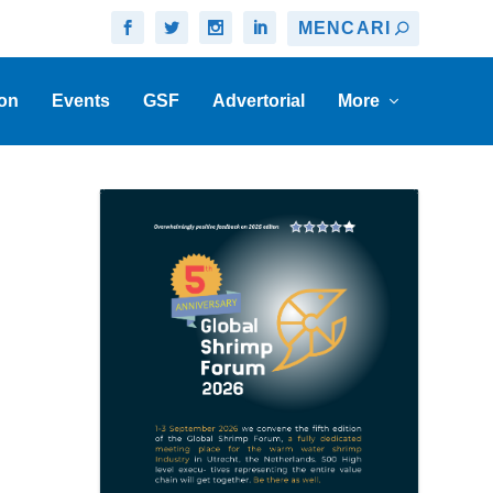
on
Events
GSF
Advertorial
More