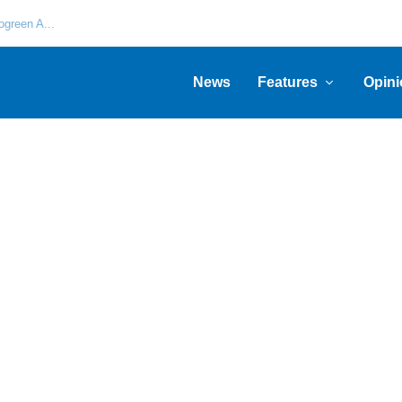
green A...
News
Features
Opini