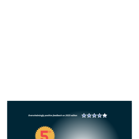
Japfa siap dukung ketahanan pangan
dan ekonomi berkelanjutan Indonesia
oleh
All Fish News
|
Des 6, 2024
|
News
,
Sustainability
|
0
Transformasi pangan tidak hanya menjadi
tanggung jawab pemerintah, tetapi juga
membutuhkan partisipasi aktif dari seluruh
pemangku kepentingan, mulai dari sektor swasta
hingga masyarakat.
BACA SELENGKAPNYA