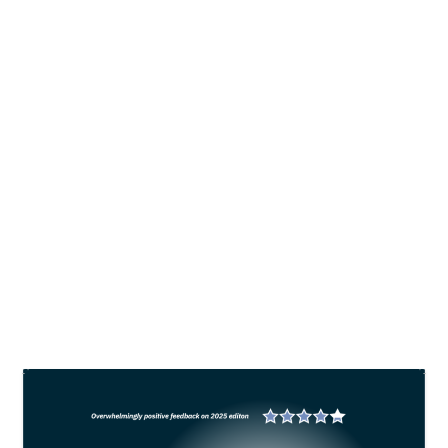
NTT akan jadi percontohan tambak
garam dengan target produktivitas
200 ton/ha
oleh
All Fish News
|
Apr 24, 2025
|
Mariculture
,
News
|
0
NTT memiliki iklim panas yang stabil dan cocok
untuk produksi garam. Kondisinya mirip dengan
kawasan Dampier di Australia Barat. Ini membuat
NTT sangat potensial untuk menjadi lokasi
modelling tambak garam dengan target
produktivitas 200 ton per hektare
BACA SELENGKAPNYA