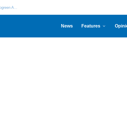
green A...
News
Features
Opini