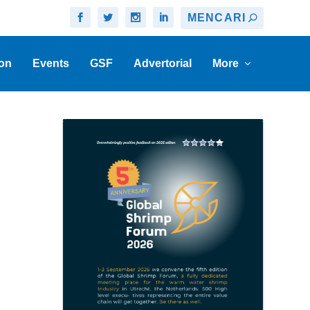
on
Events
GSF
Advertorial
More