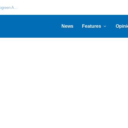
green A...
News
Features
Opini