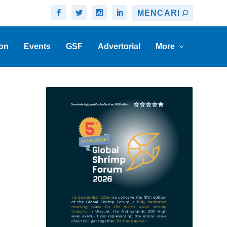
on
Events
GSF
Advertorial
More