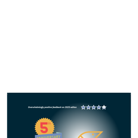
Industri udang Ekuador kelimpungan
akibat krisis energi
oleh
All Fish News
|
Okt 10, 2024
|
News
|
0
Asosiasi Akuakultur Ekuador (CNA)
memperkirakan nilai ekspor udang akan turun
hingga USD 75 juta per bulan akibat pembasatan
listrik ini.
BACA SELENGKAPNYA