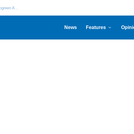
green A...
News
Features
Opini