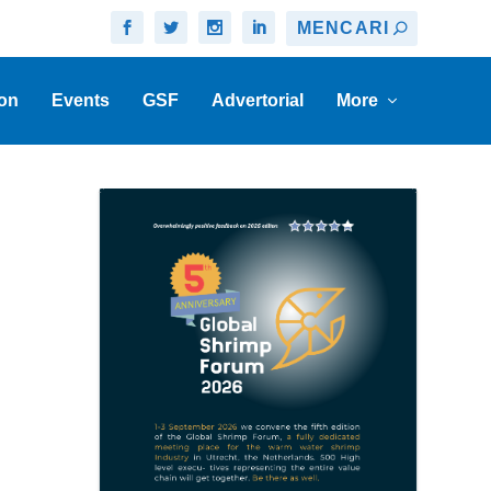
on
Events
GSF
Advertorial
More