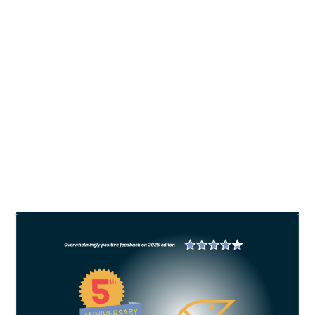
Sejarah ikan nila: Dari mujair hingga
strain unggul lokal (Part 1)
oleh
Aditya Mukti Pramana
|
Okt 27, 2023
|
Tilapia
|
0
Tidak hanya karena teknologi budidayanya yang
sudah dikenal luas, pasar tilapia yang sama-sama
telah terbangun lebih dulu oleh mujair juga
membuat permintaan ikan ini semakin naik.
BACA SELENGKAPNYA