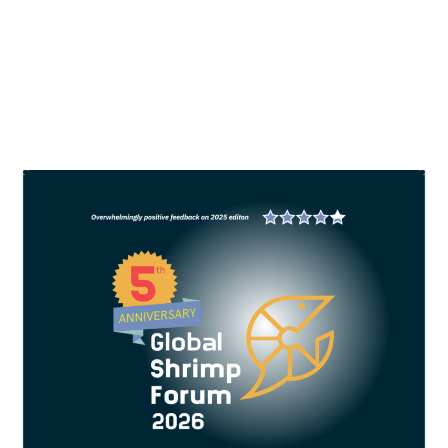
perlu ditingkatkan kualitas dan kuantitasnya agar
memenuhi standar industri pakan
BACA SELENGKAPNYA